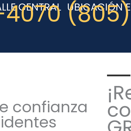
-4070
(805)
ALLE CENTRAL
UBICACIÓN E
¡R
e confianza
co
identes
GR