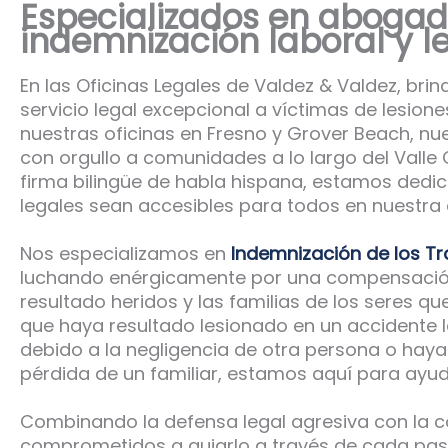
Especializados en abogad
indemnización laboral y l
En las Oficinas Legales de Valdez & Valdez, b
servicio legal excepcional a víctimas de lesione
nuestras oficinas en Fresno y Grover Beach, nue
con orgullo a comunidades a lo largo del Valle 
firma bilingüe de habla hispana, estamos dedic
legales sean accesibles para todos en nuestra
Nos especializamos en
Indemnización de los T
luchando enérgicamente por una compensación
resultado heridos y las familias de los seres q
que haya resultado lesionado en un accidente l
debido a la negligencia de otra persona o hay
pérdida de un familiar, estamos aquí para ayud
Combinando la defensa legal agresiva con la 
comprometidos a guiarlo a través de cada paso