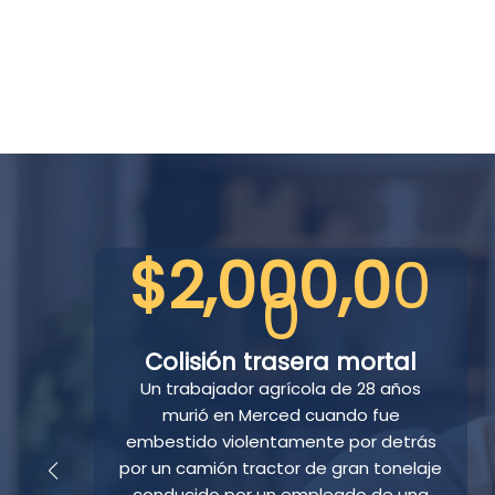
$1,075,0
00
Accidente en una obra
Un trabajador de la construcción de 24
años cayó desde una escalera desde
una altura de dos pisos. Sufrió una
lesión grave en la médula espinal con
lesión del plexo braquial y dolor crónico
e
significativo que requirió el uso de