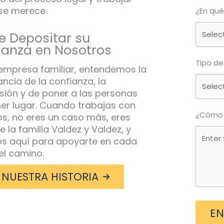
 se merece.
¿En qué
e Depositar su
ianza en Nosotros
Tipo de
mpresa familiar, entendemos la
ncia de la confianza, la
ión y de poner a las personas
er lugar. Cuando trabajas con
¿Cómo 
s, no eres un caso más, eres
e la familia Valdez y Valdez, y
s aquí para apoyarte en cada
el camino.
 NUESTRA HISTORIA
EN