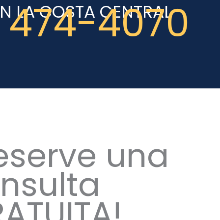
 474-4070
N LA COSTA CENTRAL
eserve una
nsulta
ATUITA!