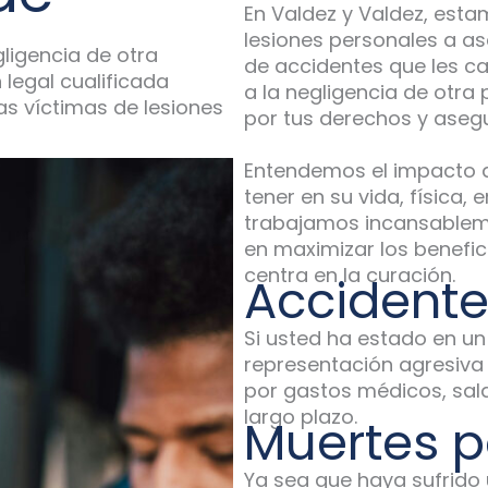
En Valdez y Valdez, est
lesiones personales a 
gligencia de otra
de accidentes que les c
legal cualificada
a la negligencia de otra
as víctimas de lesiones
por tus derechos y aseg
Entendemos el impacto d
tener en su vida, física,
trabajamos incansablem
en maximizar los benefic
centra en la curación.
Accidente
Si usted ha estado en u
representación agresiva 
por gastos médicos, sala
largo plazo.
Muertes p
Ya sea que haya sufrido 