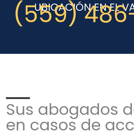
(559) 486
UBICACIÓN EN EL V
Sus abogados d
en casos de acc