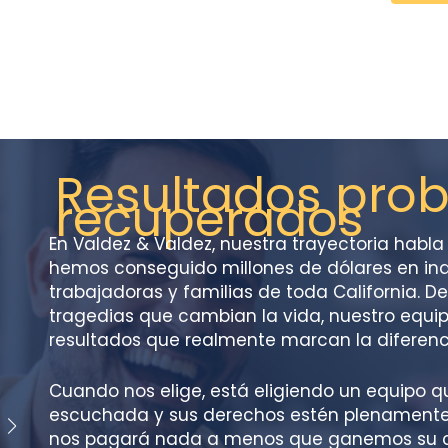
Resultados prob
recuperados
$4,000,0
0
En Valdez & Valdez, nuestra trayectoria habla 
0
hemos conseguido millones de dólares en in
trabajadoras y familias de toda California. 
tragedias que cambian la vida, nuestro equi
Colisión mortal en una
resultados que realmente marcan la diferenc
señal de stop
Cinco jóvenes trabajadores agrícolas
Cuando nos elige, está eligiendo un equipo 
fallecieron trágicamente cuando un
escuchada y sus derechos estén plenamente 
camión con remolque no se detuvo en
nos pagará nada a menos que ganemos su ca
una señal de stop en una zona rural. El