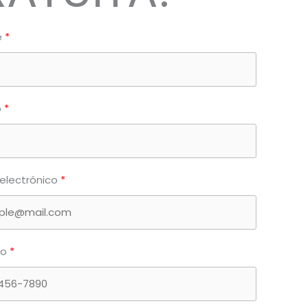
e
o
electrónico
no