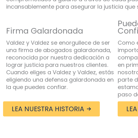
incansablemente para asegurar la justicia que
Pued
Firma Galardonada
Conf
Valdez y Valdez se enorgullece de ser
Como e
una firma de abogados galardonada,
importa
reconocida por nuestra dedicación a
compas
lograr justicia para nuestros clientes.
en prim
Cuando eliges a Valdez y Valdez, estás
nosotro
eligiendo una defensa galardonada en
parte d
la que puedes confiar.
estamo
paso d
LEA NUESTRA HISTORIA
LEA