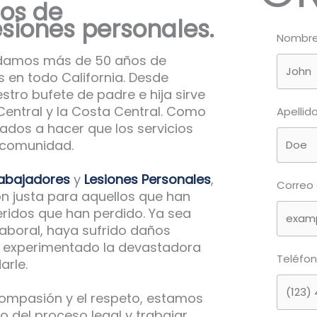
os de
esiones personales.
Nombr
rindamos más de 50 años de
s en todo California. Desde
stro bufete de padre e hija sirve
Central y la Costa Central. Como
Apellid
ados a hacer que los servicios
 comunidad.
rabajadores
y
Lesiones Personales
,
Correo 
 justa para aquellos que han
ueridos que han perdido. Ya sea
aboral, haya sufrido daños
a experimentado la devastadora
Teléfo
arle.
compasión y el respeto, estamos
 del proceso legal y trabajar